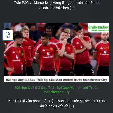
Trận PSG vs Marseille tại vòng 5 Ligue 1 trên sân Stade
Vélodrome hứa hẹn [...]
15
Th9
Bài Học Quý Giá Sau Thất Bại Của Man United Trước
Manchester City
Man United vừa phải nhận trận thua 0-3 trước Manchester City,
khiến nhiều vấn đề [...]