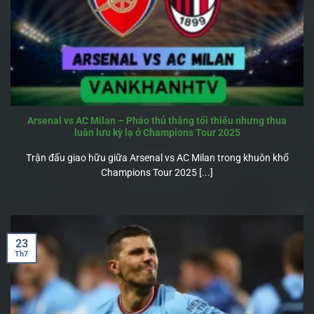
Arsenal vs AC Milan – Pháo thủ thắng tối thiểu nhưng thua
luân lưu kỳ lạ ở Champions Tour 2025
Trận đấu giao hữu giữa Arsenal vs AC Milan trong khuôn khổ
Champions Tour 2025 [...]
23
Th7