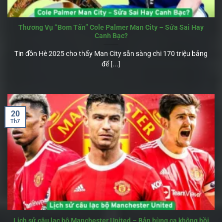
Thương Vụ “Bom Tấn” Cole Palmer Man City – Sửa Sai Hay
Canh Bạc?
Tin đồn Hè 2025 cho thấy Man City sẵn sàng chi 170 triệu bảng
để [...]
20
Th7
Lịch sử câu lạc bộ Manchester United – Bản hùng ca không hồi