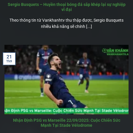
Sergio Busquets – Huyền thoại bóng đá sắp khép lại sự nghiệp
vĩ đại
Theo thông tin từ Vankhanhtv thu thập được, Sergio Busquets
nhiều khả năng sẽ chính [...]
21
Th9
Nhận Định PSG vs Marseille 22/09/2025: Cuộc Chiến Sức
Mạnh Tại Stade Vélodrome