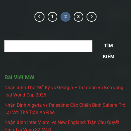
1
2
3
Tìm kiếm
TÌM
KIẾM
Bài Viết Mới
Nhận định Thổ Nhĩ Kỳ vs Georgia – Dự đoán và Kèo vòng
loại World Cup 2026
Nhận Định Algeria vs Palestine: Các Chiến Binh Sahara Trở
Lại Với Thế Trận Áp Đảo
Nhận định Inter Miami vs New England: Trận Cầu Quyết
Định Tại Vòng 32 MLS