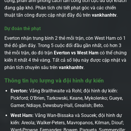
cộng, phản ánh phong cách tấn công tích cực dù đội khách
đang gặp khó. Phân tích chi tiết phạt góc và các chiến
thuật tấn công được cập nhật đầy đủ trên
vankhanhtv
.
Dự đoán thẻ phạt
Everton nhận trung bình 2 thẻ mỗi trận, còn West Ham có 1
thẻ đỏ gần đây. Trong 5 cuộc đối đầu gần nhất, có hơn 3
thẻ mỗi trận, do đó trận
Everton vs West Ham
có thể chứng
kiến ít nhất 4 thẻ vàng. Tất cả số liệu này được cập nhật và
phân tích chuyên sâu trên
vankhanhtv
.
Thông tin lực lượng và đội hình dự kiến
Everton:
Vắng Braithwaite và Rohl; đội hình dự kiến:
Pickford; O’Brien, Tarkowski, Keane, Mykolenko; Gueye,
Garner; Ndiaye, Dewsbury-Hall, Grealish; Beto.
West Ham:
Vắng Wan-Bissaka và Soucek; đội hình dự
kiến: Areola; Walker-Peters, Mavropanos, Kilman, Diouf;
Ward-Prowse, Fernandes; Bowen, Paqueta, Summerville;