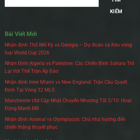
TÌM
KIẾM
Bài Viết Mới
Nhận định Thổ Nhĩ Kỳ vs Georgia – Dự đoán và Kèo vòng
loại World Cup 2026
Nhận Định Algeria vs Palestine: Các Chiến Binh Sahara Trở
Lại Với Thế Trận Áp Đảo
Nhận định Inter Miami vs New England: Trận Cầu Quyết
Định Tại Vòng 32 MLS
Manchester Utd Cập Nhật Chuyển Nhượng Tối 2/10: Hoạt
Động Mạnh Mẽ
Nhận định Arsenal vs Olympiacos: Chủ nhà hướng đến
chiến thắng thuyết phục