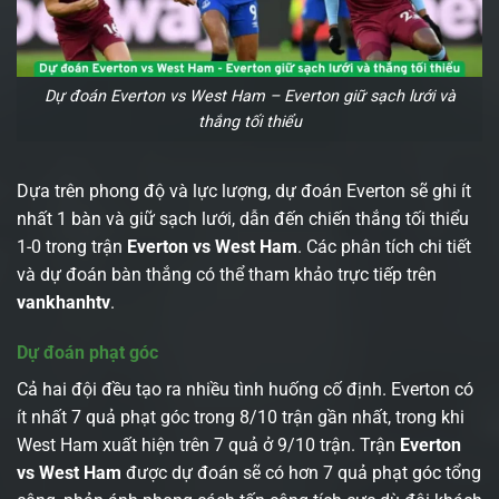
Dự đoán Everton vs West Ham – Everton giữ sạch lưới và
thắng tối thiểu
Dựa trên phong độ và lực lượng, dự đoán Everton sẽ ghi ít
nhất 1 bàn và giữ sạch lưới, dẫn đến chiến thắng tối thiểu
1-0 trong trận
Everton vs West Ham
. Các phân tích chi tiết
và dự đoán bàn thắng có thể tham khảo trực tiếp trên
vankhanhtv
.
Dự đoán phạt góc
Cả hai đội đều tạo ra nhiều tình huống cố định. Everton có
ít nhất 7 quả phạt góc trong 8/10 trận gần nhất, trong khi
West Ham xuất hiện trên 7 quả ở 9/10 trận. Trận
Everton
vs West Ham
được dự đoán sẽ có hơn 7 quả phạt góc tổng