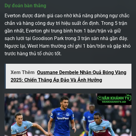
Dự đoán bàn thắng
Everton được đánh giá cao nhờ khả năng phòng ngự chắc
chắn và hàng công duy trì hiệu suất ổn định. Trong 5 trận
gần nhất, Everton ghi trung bình hơn 1 bàn/trận và giữ
sạch lưới tại Goodison Park trong 3 trận sân nhà gần đây.
Ngược lại, West Ham thường chỉ ghi 1 bàn/trận và gặp khó
trước hàng thủ tổ chức tốt.
Xem Thêm
Ousmane Dembele Nhận Quả Bóng Vàng
2025: Chiến Thắng Áp Đảo Và Ảnh Hưởng