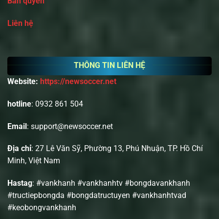
Bản quyền
Liên hệ
THÔNG TIN LIÊN HỆ
Website:
https://newsoccer.net
hotline
: 0932 861 504
Email
:
support@newsoccer.net
Địa chỉ
: 27 Lê Văn Sỹ, Phường 13, Phú Nhuận, TP. Hồ Chí
Minh, Việt Nam
Hastag
: #vankhanh #vankhanhtv #bongdavankhanh
#tructiepbongda #bongdatructuyen #vankhanhtvad
#keobongvankhanh