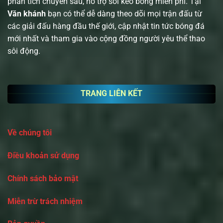
phân tích chuyên sâu, hỗ trợ soi kèo bóng miễn phí. Tại
Văn khánh
bạn có thể dễ dàng theo dõi mọi trận đấu từ
các giải đấu hàng đầu thế giới, cập nhật tin tức bóng đá
mới nhất và tham gia vào cộng đồng người yêu thể thao
sôi động.
TRANG LIÊN KẾT
Về chúng tôi
Điều khoản sử dụng
Chính sách bảo mật
Miễn trừ trách nhiệm