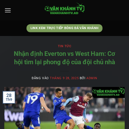
Bỏ
qua
nội
dung
LINK XEM TRỰC TIẾP BÓNG ĐÁ VĂN KHÁNH
TIN TỨC
Nhận định Everton vs West Ham: Cơ
hội tìm lại phong độ của đội chủ nhà
ĐĂNG VÀO
THÁNG 9 28, 2025
BỞI
ADMIN
28
Th9