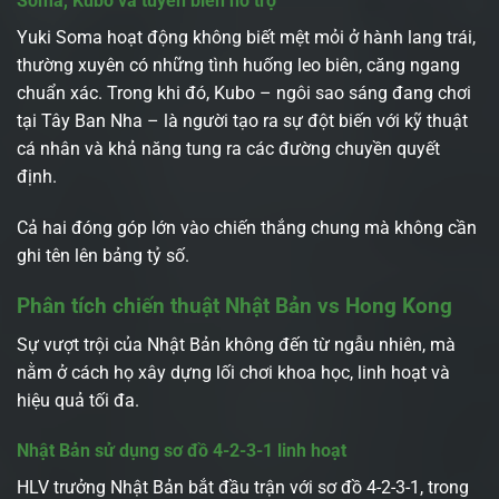
Soma, Kubo và tuyến biên hỗ trợ
Yuki Soma hoạt động không biết mệt mỏi ở hành lang trái,
thường xuyên có những tình huống leo biên, căng ngang
chuẩn xác. Trong khi đó, Kubo – ngôi sao sáng đang chơi
tại Tây Ban Nha – là người tạo ra sự đột biến với kỹ thuật
cá nhân và khả năng tung ra các đường chuyền quyết
định.
Cả hai đóng góp lớn vào chiến thắng chung mà không cần
ghi tên lên bảng tỷ số.
Phân tích chiến thuật Nhật Bản vs Hong Kong
Sự vượt trội của Nhật Bản không đến từ ngẫu nhiên, mà
nằm ở cách họ xây dựng lối chơi khoa học, linh hoạt và
hiệu quả tối đa.
Nhật Bản sử dụng sơ đồ 4-2-3-1 linh hoạt
HLV trưởng Nhật Bản bắt đầu trận với sơ đồ 4-2-3-1, trong