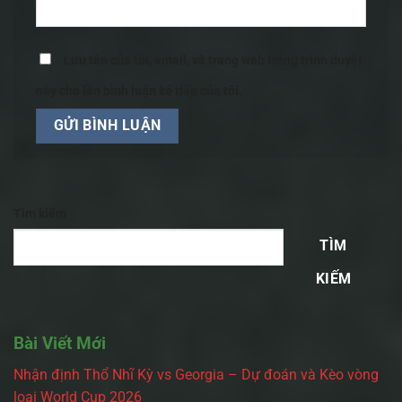
Lưu tên của tôi, email, và trang web trong trình duyệt
này cho lần bình luận kế tiếp của tôi.
Tìm kiếm
TÌM
KIẾM
Bài Viết Mới
Nhận định Thổ Nhĩ Kỳ vs Georgia – Dự đoán và Kèo vòng
loại World Cup 2026