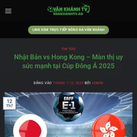
Bỏ
qua
nội
dung
LINK XEM TRỰC TIẾP BÓNG ĐÁ VĂN KHÁNH
TIN TỨC
Nhật Bản vs Hong Kong – Màn thị uy
sức mạnh tại Cúp Đông Á 2025
ĐĂNG VÀO
THÁNG 7 12, 2025
BỞI
ADMIN
12
Th7