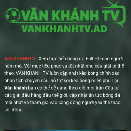
VANKHANHTV
- Xem trực tiếp bóng đá Full HD cho người
hâm mộ. Với mục tiêu phục vụ tốt nhất nhu cầu giải trí thể
thao, VĂN KHÁNH TV luôn cập nhật kèo bóng chính xác
phân tích chuyên sâu, hỗ trợ soi kèo bóng miễn phí. Tại
Văn khánh
bạn có thể dễ dàng theo dõi mọi trận đấu từ
các giải đấu hàng đầu thế giới, cập nhật tin tức bóng đá
mới nhất và tham gia vào cộng đồng người yêu thể thao
sôi động.