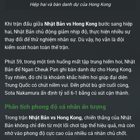
Hiệp hai và bàn danh dự của Hong Kong
Khi trận đấu giữa
Nhật Bản vs Hong Kong
bước sang hiệp
hai, Nhật Bản chủ động giảm nhịp độ, thực hiện nhiều sự
thay đổi để thử nghiệm nhân sự. Dù vậy, họ vẫn là đội
kiểm soát hoàn toàn thế trận.
Phút 59, trong một tình huống mất tập trung hiếm hoi, Nhật
Bản để Ngan Cheuk Pan ghi bàn danh dự cho Hong Kong.
Tuy nhiên, đó chỉ là khoảnh khắc hiếm hoi giúp đại diện
Trung Quốc có chút niềm vui. Đến phút bù giờ cuối cùng,
Sota Nakamura ấn định tỷ số 6-1 bằng cú sút cận thành.
Phân tích phong độ cá nhân ấn tượng
Trong trận
Nhật Bản vs Hong Kong,
chiến thắng của Nhật
Bản không chỉ đến từ một lối chơi tập thể hiệu quả, mà còn
nhờ vào phong độ cực cao của nhiều cá nhân chủ chốt.