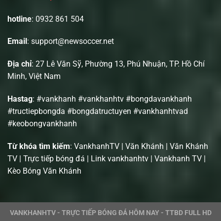
hotline
: 0932 861 504
Email
:
support@newsoccer.net
Địa chỉ
: 27 Lê Văn Sỹ, Phường 13, Phú Nhuận, TP. Hồ Chí
Minh, Việt Nam
Hastag
: #vankhanh #vankhanhtv #bongdavankhanh
#tructiepbongda #bongdatructuyen #vankhanhtvad
#keobongvankhanh
Từ khóa tìm kiếm
: VankhanhTV | Văn Khánh | Văn Khánh
TV | Trực tiếp bóng đá | Link vankhanhtv | Vankhanh TV |
Kèo Bóng Văn Khánh
VANKHANHTV - TRỰC TIẾP BÓNG ĐÁ HÔM NAY - TTBD FULL HD