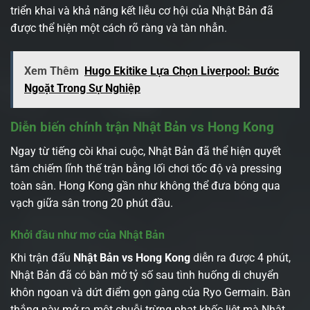
triển khai và khả năng kết liễu cơ hội của Nhật Bản đã
được thể hiện một cách rõ ràng và tàn nhẫn.
Xem Thêm
Hugo Ekitike Lựa Chọn Liverpool: Bước
Ngoặt Trong Sự Nghiệp
Diễn biến chính trận Nhật Bản vs Hong Kong
Ngay từ tiếng còi khai cuộc, Nhật Bản đã thể hiện quyết
tâm chiếm lĩnh thế trận bằng lối chơi tốc độ và pressing
toàn sân. Hong Kong gần như không thể đưa bóng qua
vạch giữa sân trong 20 phút đầu.
Khởi đầu như mơ của Nhật Bản
Khi trận đấu
Nhật Bản vs Hong Kong
diễn ra được 4 phút,
Nhật Bản đã có bàn mở tỷ số sau tình huống di chuyển
khôn ngoan và dứt điểm gọn gàng của Ryo Germain. Bàn
thắng này mở ra một chuỗi trừng phạt khốc liệt mà Nhật